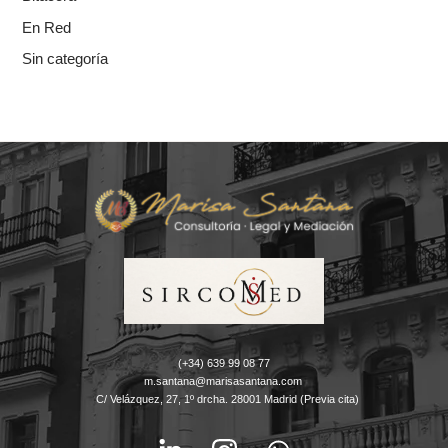
En Red
Sin categoría
(+34) 639 99 08 77
m.santana@marisasantana.com
C/ Velázquez, 27, 1º drcha. 28001 Madrid (Previa cita)