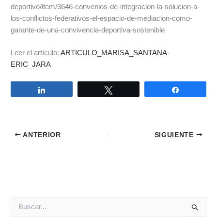
deportivo/item/3646-convenios-de-integracion-la-solucion-a-
los-conflictos-federativos-el-espacio-de-mediacion-como-
garante-de-una-convivencia-deportiva-sostenible
Leer el artículo:
ARTICULO_MARISA_SANTANA-
ERIC_JARA
Compartir
Twittear
Compartir
ANTERIOR
SIGUIENTE
B
u